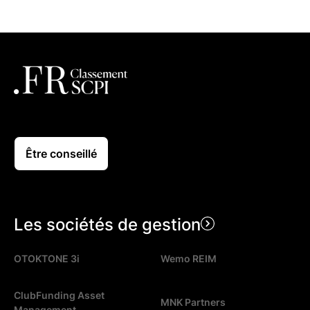
Être conseillé
Les sociétés de gestion
OTOKTONE 3i
Wemo REIM
ClubFunding Asset
MNK Partners
Management