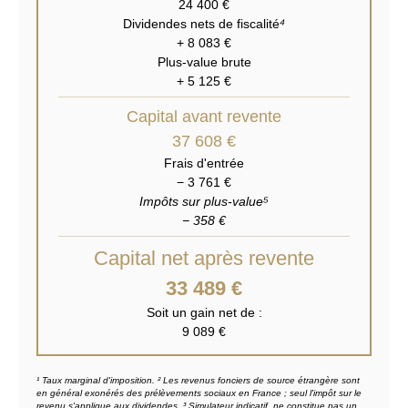
24 400 €
Dividendes nets de fiscalité
⁴
+ 8 083 €
Plus-value brute
+ 5 125 €
Capital avant revente
37 608 €
Frais d'entrée
− 3 761 €
Impôts sur plus-value
⁵
− 358 €
Capital net après revente
33 489 €
Soit un gain net de :
9 089 €
¹ Taux marginal d'imposition. ² Les revenus fonciers de source étrangère sont
en général exonérés des prélèvements sociaux en France ; seul l'impôt sur le
revenu s'applique aux dividendes. ³ Simulateur indicatif, ne constitue pas un