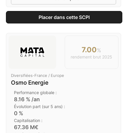
Placer dans cette SCPI
7.00
%
rendement brut
2025
Diversifiées
-
France / Europe
Osmo Energie
Performance globale :
8.16
% /an
Évolution part (sur 5 ans) :
0
%
Capitalisation :
67.36
M€