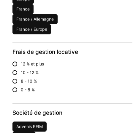
Placer dans cette SCPI
France
France / Allemagne
France / Europe
3.85
%
rendement brut
2025
Frais de gestion locative
12 % et plus
Bureaux
Acces Valeur Pierre
10 - 12 %
8 - 10 %
Performance globale :
7.38
% /an
0 - 8 %
Évolution part (sur 5 ans) :
30.2
%
Capitalisation :
Société de gestion
1938
M€
Année de création :
Advenis REIM
1981