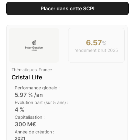
Placer dans cette SCPI
6.57
%
rendement brut
2025
Thématiques
-
France
Cristal Life
Performance globale :
5.97
% /an
Évolution part (sur 5 ans) :
4
%
Capitalisation :
300
M€
Année de création :
2021