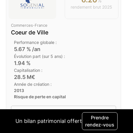
%
rendement brut
2025
Commerces
-
France
Coeur de Ville
Performance globale :
5.67
% /an
Évolution part (sur 5 ans) :
1.94
%
Capitalisation :
28.5
M€
Année de création :
2013
Risque de perte en capital
En savoir plus
Prendre
Un bilan patrimonial offert
rendez-vous
Placer dans cette SCPI