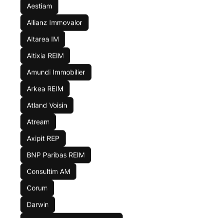
Aestiam
Risque de perte en capital
Allianz Immovalor
En savoir plus
Altarea IM
Altixia REIM
Placer dans cette SCPI
Amundi Immobilier
Arkea REIM
Atland Voisin
6.50
%
Atream
rendement brut
2025
Axipit REP
BNP Paribas REIM
Européennes
Corum Origin
Consultim AM
Performance globale :
Corum
7.22
% /an
Darwin
Évolution part (sur 5 ans) :