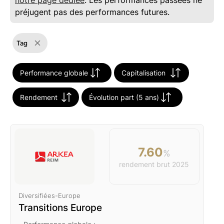
notre page dédiée
. Les performances passées ne
préjugent pas des performances futures.
Tag
Performance globale
Capitalisation
Rendement
Évolution part (5 ans)
7.60
%
rendement brut
2025
Diversifiées
-
Europe
Transitions Europe