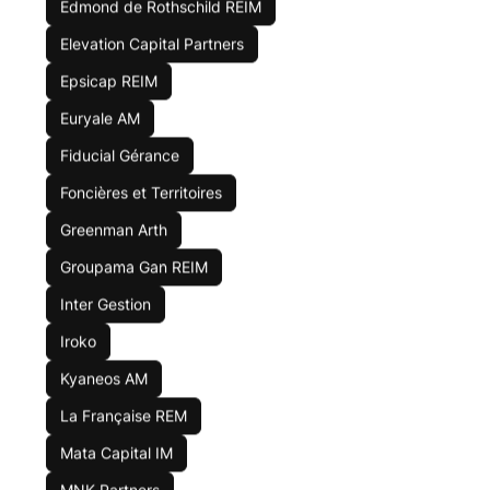
4.13
%
Edmond de Rothschild REIM
Capitalisation :
Elevation Capital Partners
3630
M€
Epsicap REIM
Année de création :
2012
Euryale AM
Risque de perte en capital
Fiducial Gérance
En savoir plus
Foncières et Territoires
Greenman Arth
Placer dans cette SCPI
Groupama Gan REIM
Inter Gestion
Iroko
7.10
%
Kyaneos AM
rendement brut
2024
La Française REM
Mata Capital IM
Européennes
-
Europe
MNK Partners