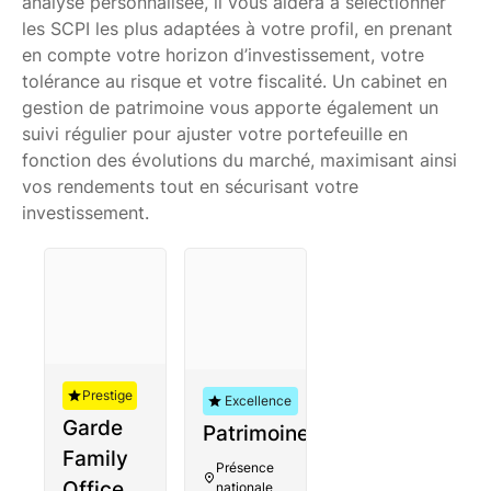
analyse personnalisée, il vous aidera à sélectionner
les SCPI les plus adaptées à votre profil, en prenant
en compte votre horizon d’investissement, votre
tolérance au risque et votre fiscalité. Un cabinet en
gestion de patrimoine vous apporte également un
suivi régulier pour ajuster votre portefeuille en
fonction des évolutions du marché, maximisant ainsi
vos rendements tout en sécurisant votre
investissement.
Avant-
Prestige
Auguste
Excellence
Garde
Patrimoine
Family
Présence
Office
nationale