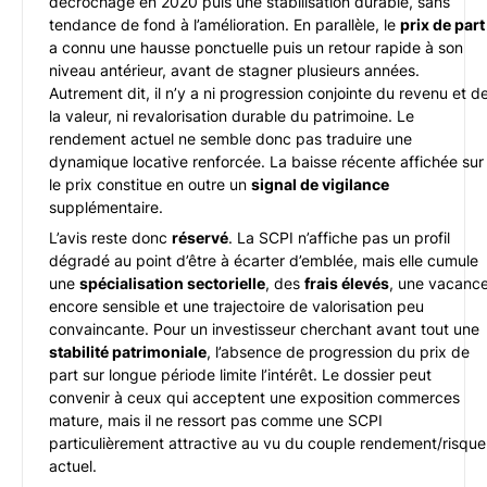
décrochage en 2020 puis une stabilisation durable, sans
tendance de fond à l’amélioration. En parallèle, le
prix de part
a connu une hausse ponctuelle puis un retour rapide à son
niveau antérieur, avant de stagner plusieurs années.
Autrement dit, il n’y a ni progression conjointe du revenu et d
la valeur, ni revalorisation durable du patrimoine. Le
rendement actuel ne semble donc pas traduire une
dynamique locative renforcée. La baisse récente affichée sur
le prix constitue en outre un
signal de vigilance
supplémentaire.
L’avis reste donc
réservé
. La SCPI n’affiche pas un profil
dégradé au point d’être à écarter d’emblée, mais elle cumule
une
spécialisation sectorielle
, des
frais élevés
, une vacanc
encore sensible et une trajectoire de valorisation peu
convaincante. Pour un investisseur cherchant avant tout une
stabilité patrimoniale
, l’absence de progression du prix de
part sur longue période limite l’intérêt. Le dossier peut
convenir à ceux qui acceptent une exposition commerces
mature, mais il ne ressort pas comme une SCPI
particulièrement attractive au vu du couple rendement/risque
actuel.