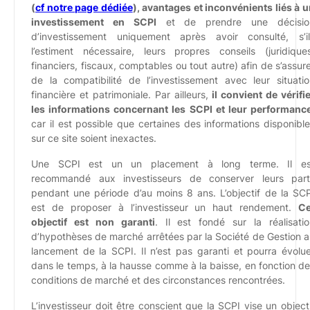
(
cf notre page dédiée
), avantages et inconvénients liés à 
investissement en SCPI
et de prendre une décisio
d’investissement uniquement après avoir consulté, s’il
l’estiment nécessaire, leurs propres conseils (juridiques
financiers, fiscaux, comptables ou tout autre) afin de s’assur
de la compatibilité de l’investissement avec leur situati
financière et patrimoniale. Par ailleurs,
il convient de vérifi
les informations concernant les SCPI et leur performanc
car il est possible que certaines des informations disponibl
sur ce site soient inexactes.
Une SCPI est un un placement à long terme. Il es
recommandé aux investisseurs de conserver leurs part
pendant une période d’au moins 8 ans. L’objectif de la SC
est de proposer à l’investisseur un haut rendement.
Ce
objectif est non garanti
. Il est fondé sur la réalisati
d’hypothèses de marché arrêtées par la Société de Gestion 
lancement de la SCPI. Il n’est pas garanti et pourra évolu
dans le temps, à la hausse comme à la baisse, en fonction d
conditions de marché et des circonstances rencontrées.
L’investisseur doit être conscient que la SCPI vise un object