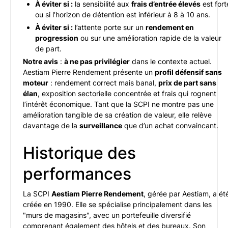
À éviter si :
la sensibilité aux
frais d’entrée élevés
est fort
ou si l’horizon de détention est inférieur à 8 à 10 ans.
À éviter si :
l’attente porte sur un
rendement en
progression
ou sur une amélioration rapide de la valeur
de part.
Notre avis
:
à ne pas privilégier
dans le contexte actuel.
Aestiam Pierre Rendement présente un
profil défensif sans
moteur
: rendement correct mais banal,
prix de part sans
élan
, exposition sectorielle concentrée et frais qui rognent
l’intérêt économique. Tant que la SCPI ne montre pas une
amélioration tangible de sa création de valeur, elle relève
davantage de la
surveillance
que d’un achat convaincant.
Historique des
performances
La SCPI
Aestiam Pierre Rendement
, gérée par Aestiam, a ét
créée en 1990. Elle se spécialise principalement dans les
"murs de magasins", avec un portefeuille diversifié
comprenant également des hôtels et des bureaux. Son