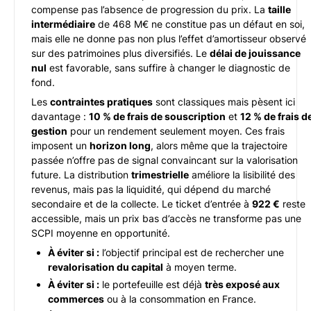
compense pas l’absence de progression du prix. La
taille
intermédiaire
de 468 M€ ne constitue pas un défaut en soi,
mais elle ne donne pas non plus l’effet d’amortisseur observé
sur des patrimoines plus diversifiés. Le
délai de jouissance
nul
est favorable, sans suffire à changer le diagnostic de
fond.
Les
contraintes pratiques
sont classiques mais pèsent ici
davantage :
10 % de frais de souscription
et
12 % de frais d
gestion
pour un rendement seulement moyen. Ces frais
imposent un
horizon long
, alors même que la trajectoire
passée n’offre pas de signal convaincant sur la valorisation
future. La distribution
trimestrielle
améliore la lisibilité des
revenus, mais pas la liquidité, qui dépend du marché
secondaire et de la collecte. Le ticket d’entrée à
922 €
reste
accessible, mais un prix bas d’accès ne transforme pas une
SCPI moyenne en opportunité.
À éviter si :
l’objectif principal est de rechercher une
revalorisation du capital
à moyen terme.
À éviter si :
le portefeuille est déjà
très exposé aux
commerces
ou à la consommation en France.