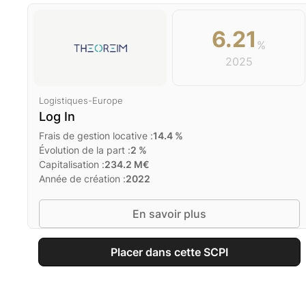
6.21
%
2025
Logistiques
-
Europe
Log In
Frais de gestion locative :
14.4
%
Évolution de la part :
2
%
Capitalisation :
234.2
M€
Année de création :
2022
En savoir plus
Placer dans cette SCPI