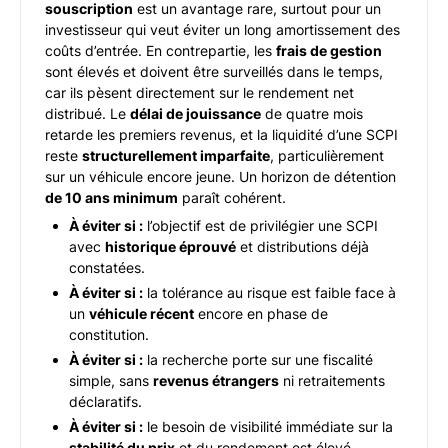
souscription
est un avantage rare, surtout pour un
investisseur qui veut éviter un long amortissement des
coûts d’entrée. En contrepartie, les
frais de gestion
sont élevés et doivent être surveillés dans le temps,
car ils pèsent directement sur le rendement net
distribué. Le
délai de jouissance
de quatre mois
retarde les premiers revenus, et la liquidité d’une SCPI
reste
structurellement imparfaite
, particulièrement
sur un véhicule encore jeune. Un horizon de détention
de 10 ans minimum
paraît cohérent.
À éviter si :
l’objectif est de privilégier une SCPI
avec
historique éprouvé
et distributions déjà
constatées.
À éviter si :
la tolérance au risque est faible face à
un
véhicule récent
encore en phase de
constitution.
À éviter si :
la recherche porte sur une fiscalité
simple, sans
revenus étrangers
ni retraitements
déclaratifs.
À éviter si :
le besoin de visibilité immédiate sur la
stabilité du prix
et du rendement est élevé.