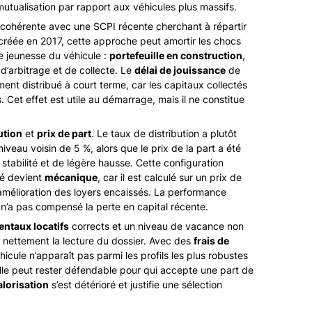
mutualisation par rapport aux véhicules plus massifs.
 cohérente avec une SCPI récente cherchant à répartir
I créée en 2017, cette approche peut amortir les chocs
de jeunesse du véhicule :
portefeuille en construction
,
d’arbitrage et de collecte. Le
délai de jouissance
de
nt distribué à court terme, car les capitaux collectés
Cet effet est utile au démarrage, mais il ne constitue
ution
et
prix de part
. Le taux de distribution a plutôt
iveau voisin de 5 %, alors que le prix de la part a été
tabilité et de légère hausse. Cette configuration
hé devient
mécanique
, car il est calculé sur un prix de
 amélioration des loyers encaissés. La performance
 n’a pas compensé la perte en capital récente.
ntaux locatifs
corrects et un niveau de vacance non
 nettement la lecture du dossier. Avec des
frais de
hicule n’apparaît pas parmi les profils les plus robustes
. Elle peut rester défendable pour qui accepte une part de
lorisation
s’est détérioré et justifie une sélection