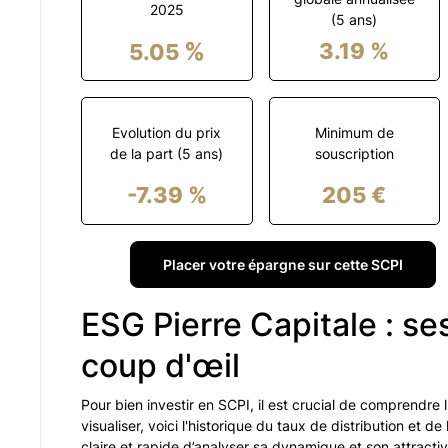
2025
(
5
ans)
%
3.19
%
5.05
Evolution du prix
Minimum de
de la part (5 ans)
souscription
-7.39
%
205
€
Placer votre épargne sur cette SCPI
ESG Pierre Capitale : s
coup d'œil
Pour bien investir en SCPI, il est crucial de comprendre 
visualiser, voici l'historique du taux de distribution et d
claire et rapide d’analyser sa dynamique et son attractiv