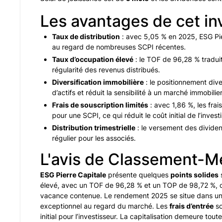
Les avantages de cet i
Taux de distribution
: avec 5,05 % en 2025, ESG Pier
au regard de nombreuses SCPI récentes.
Taux d’occupation élevé
: le TOF de 96,28 % traduit
régularité des revenus distribués.
Diversification immobilière
: le positionnement div
d’actifs et réduit la sensibilité à un marché immobilie
Frais de souscription limités
: avec 1,86 %, les frai
pour une SCPI, ce qui réduit le coût initial de l’inves
Distribution trimestrielle
: le versement des divide
régulier pour les associés.
L'avis de Classement-Me
ESG Pierre Capitale
présente quelques
points solides
s
élevé, avec un TOF de 96,28 % et un TOP de 98,72 %, ce
vacance contenue. Le rendement 2025 se situe dans une
exceptionnel au regard du marché. Les
frais d’entrée
so
initial pour l’investisseur. La capitalisation demeure t