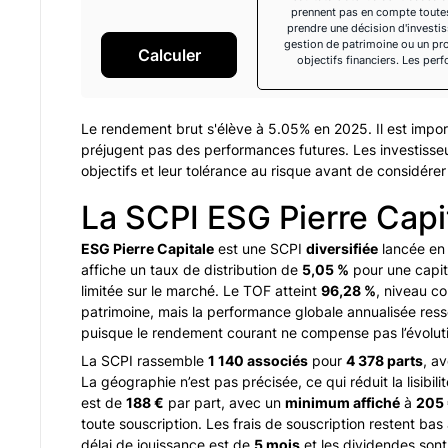
prennent pas en compte toutes
prendre une décision d'invest
gestion de patrimoine ou un pro
Calculer
objectifs financiers. Les pe
Le rendement brut s'élève à
5.05
% en
2025
. Il est imp
préjugent pas des performances futures. Les investisse
objectifs et leur tolérance au risque avant de considére
La SCPI ESG Pierre Capi
ESG Pierre Capitale
est une SCPI
diversifiée
lancée e
affiche un taux de distribution de
5,05 %
pour une capit
limitée sur le marché. Le TOF atteint
96,28 %
, niveau c
patrimoine, mais la performance globale annualisée ress
puisque le rendement courant ne compense pas l’évoluti
La SCPI rassemble
1 140 associés
pour
4 378 parts
, a
La géographie n’est pas précisée, ce qui réduit la lisibilit
est de
188 €
par part, avec un
minimum affiché
à
205
toute souscription. Les frais de souscription restent bas
délai de jouissance est de
5 mois
et les dividendes son