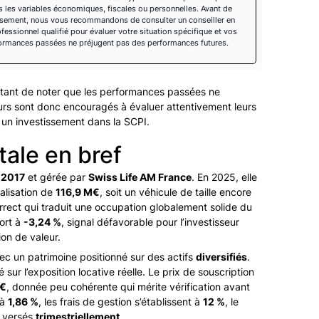
 les variables économiques, fiscales ou personnelles. Avant de
issement, nous vous recommandons de consulter un conseiller en
fessionnel qualifié pour évaluer votre situation spécifique et vos
rformances passées ne préjugent pas des performances futures.
ortant de noter que les performances passées ne
urs sont donc encouragés à évaluer attentivement leurs
r un investissement dans la SCPI.
tale en bref
n
2017
et gérée par
Swiss Life AM France
. En 2025, elle
alisation de
116,9 M€
, soit un véhicule de taille encore
orrect qui traduit une occupation globalement solide du
ort à
-3,24 %
, signal défavorable pour l’investisseur
on de valeur.
vec un patrimoine positionné sur des actifs
diversifiés
.
é sur l’exposition locative réelle. Le prix de souscription
 €
, donnée peu cohérente qui mérite vérification avant
 à
1,86 %
, les frais de gestion s’établissent à
12 %
, le
t versés
trimestriellement
.