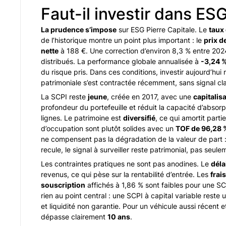
Faut-il investir dans ESG
La prudence s’impose
sur ESG Pierre Capitale. Le
taux 
de l’historique montre un point plus important : le
prix d
nette
à 188 €. Une correction d’environ 8,3 % entre 202
distribués. La performance globale annualisée à
-3,24 
du risque pris. Dans ces conditions, investir aujourd’hui
patrimoniale s’est contractée récemment, sans signal clai
La SCPI reste
jeune
, créée en 2017, avec une
capitalis
profondeur du portefeuille et réduit la capacité d’absorp
lignes. Le patrimoine est
diversifié
, ce qui amortit partie
d’occupation sont plutôt solides avec un
TOF de 96,28 
ne compensent pas la dégradation de la valeur de part : q
recule, le signal à surveiller reste patrimonial, pas seulem
Les contraintes pratiques ne sont pas anodines. Le
déla
revenus, ce qui pèse sur la rentabilité d’entrée. Les
frai
souscription
affichés à 1,86 % sont faibles pour une S
rien au point central : une SCPI à capital variable rest
et liquidité non garantie. Pour un véhicule aussi récent 
dépasse clairement
10 ans
.