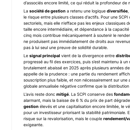
d’associés encore limité, ce qui réduit la profondeur de 
La
société de gestion
a retenu une logique
diversifiée
,
le risque entre plusieurs classes d’actifs. Pour une SCP
sectoriels, mais elle n’efface pas les enjeux classiques 
taille encore intermédiaire, et dépendance à la capacité 
cinq mois contribue mécaniquement à soutenir le rendeme
ne produisent pas immédiatement de droits aux revenus. 
pas à lui seul une preuve de solidité durable.
Le
signal principal
vient de la divergence entre
distrib
progressé au fil des exercices, puis s’est maintenu à un n
brutalement abaissé en 2025 après plusieurs années de s
appelle de la prudence : une partie du rendement affic
souscription plus faible, et non nécessairement sur une
globale annualisée négative confirme que la distribution
L’avis reste donc
mitigé
. La SCPI conserve des
fondame
alarmant, mais la baisse de 6 % du prix de part dégrade
gestion
élevés et une capitalisation encore limitée, le vé
pour un investisseur priorisant la stabilité patrimoniale
risque sur la revalorisation, mais le couple
rendement/va
exigeante.