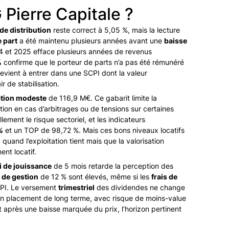
 Pierre Capitale ?
de distribution
reste correct à 5,05 %, mais la lecture
e part
a été maintenu plusieurs années avant une
baisse
4 et 2025 efface plusieurs années de revenus
%
confirme que le porteur de parts n’a pas été rémunéré
 revient à entrer dans une SCPI dont la valeur
r de stabilisation.
ation modeste
de 116,9 M€. Ce gabarit limite la
tion en cas d’arbitrages ou de tensions sur certaines
llement le risque sectoriel, et les indicateurs
%
et un TOP de 98,72 %. Mais ces bons niveaux locatifs
uand l’exploitation tient mais que la valorisation
ent locatif.
i de jouissance
de 5 mois retarde la perception des
s de gestion
de 12 % sont élevés, même si les
frais de
CPI. Le versement
trimestriel
des dividendes ne change
e un placement de long terme, avec risque de moins-value
et après une baisse marquée du prix, l’horizon pertinent