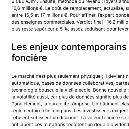
6 080 €/m². Ensuite, méthode du revenu : loyers annu
16,6 millions €. Le coût de remplacement, actualisé, s
entre 15,5 et 17 millions €. Pour affiner, l’expert pond
des enseignes commerciales. Verdict final : 16,2 millio
plus reste supérieur à 5 %, assez séduisant pour lever
Les enjeux contemporains d
foncière
Le marché n’est plus seulement physique ; il devient 
automatique, bases de données collaboratives, cartes 
technologie bouscule la vieille école. Bonne nouvelle 
la volatilité aussi, car plus de données signifie plus d
Parallèlement, la durabilité s’impose. Un bâtiment cl
réglementaire d’ici cinq ans. Les investisseurs exigen
refusent subissent un discount. La valeur foncière se m
anticipent ces mutations récoltent un double dividende 