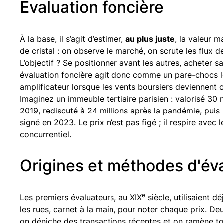
Evaluation foncière
À la base, il s’agit d’estimer,
au plus juste
, la valeur 
de cristal : on observe le marché, on scrute les flux d
L’objectif ? Se positionner avant les autres, acheter 
évaluation foncière agit donc comme un pare-chocs l
amplificateur lorsque les vents boursiers deviennent c
Imaginez un immeuble tertiaire parisien : valorisé 30 
2019, rediscuté à 24 millions après la pandémie, puis 
signé en 2023. Le prix n’est pas figé ; il respire avec 
concurrentiel.
Origines et méthodes d'éva
e
Les premiers évaluateurs, au XIX
siècle, utilisaient dé
les rues, carnet à la main, pour noter chaque prix. Deux
on déniche des transactions récentes et on ramène tou