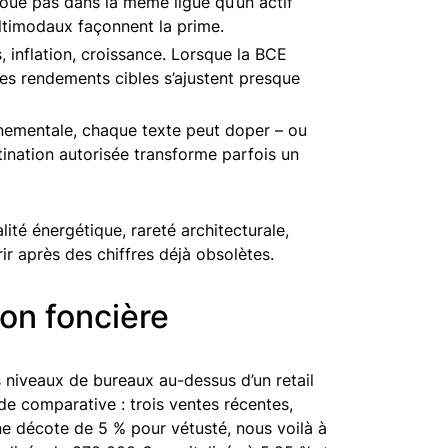
oue pas dans la même ligue qu’un actif
multimodaux façonnent la prime.
, inflation, croissance. Lorsque la BCE
t les rendements cibles s’ajustent presque
nementale, chaque texte peut doper – ou
ination autorisée transforme parfois un
ualité énergétique, rareté architecturale,
urir après des chiffres déjà obsolètes.
on foncière
s niveaux de bureaux au-dessus d’un retail
e comparative : trois ventes récentes,
e décote de 5 % pour vétusté, nous voilà à