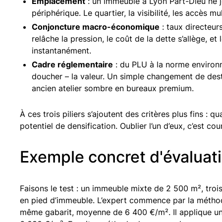
Emplacement
: un immeuble à Lyon Part-Dieu ne j
périphérique. Le quartier, la visibilité, les accès 
Conjoncture macro-économique
: taux directeurs
relâche la pression, le coût de la dette s’allège, e
instantanément.
Cadre réglementaire
: du PLU à la norme environ
doucher – la valeur. Un simple changement de dest
ancien atelier sombre en bureaux premium.
À ces trois piliers s’ajoutent des critères plus fins : q
potentiel de densification. Oublier l’un d’eux, c’est co
Exemple concret d'évaluati
Faisons le test : un immeuble mixte de 2 500 m², troi
en pied d’immeuble. L’expert commence par la méthod
même gabarit, moyenne de 6 400 €/m². Il applique un