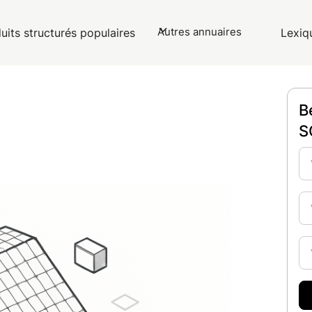
Autres annuaires
uits structurés populaires
Lexiq
B
S