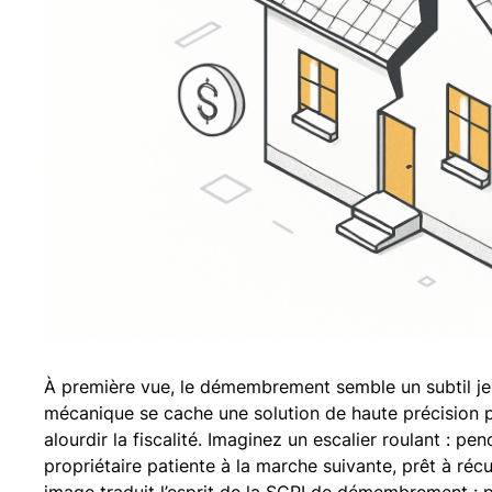
À première vue, le démembrement semble un subtil jeu 
mécanique se cache une solution de haute précision po
alourdir la fiscalité. Imaginez un escalier roulant : pen
propriétaire patiente à la marche suivante, prêt à ré
image traduit l’esprit de la SCPI de démembrement : p