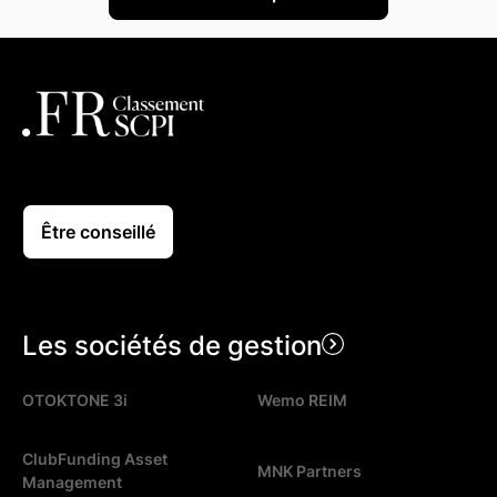
Être conseillé
Les sociétés de gestion
OTOKTONE 3i
Wemo REIM
ClubFunding Asset
MNK Partners
Management