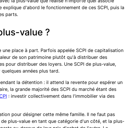
vec la plus-value que réalise n'importe quel associé
le explique d'abord le fonctionnement de ces SCPI, puis la
es parts.
plus-value ?
e une place à part. Parfois appelée SCPI de capitalisation
valeur de son patrimoine plutôt qu'à distribuer des
 pour distribuer des loyers. Une SCPI de plus-value,
r quelques années plus tard.
ndant la détention : il attend la revente pour espérer un
aire, la grande majorité des SCPI du marché étant des
CPI
: investir collectivement dans l'immobilier via des
ation pour désigner cette même famille. Il ne faut pas
de plus-value en tant que catégorie d'un côté, et la plus-