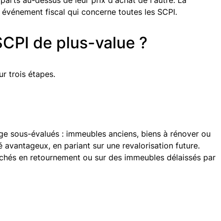
parts au-dessus de leur prix d'achat de l'autre. La
n événement fiscal qui concerne toutes les SCPI.
CPI de plus-value ?
r trois étapes.
juge sous-évalués : immeubles anciens, biens à rénover ou
é avantageux, en pariant sur une revalorisation future.
chés en retournement ou sur des immeubles délaissés par