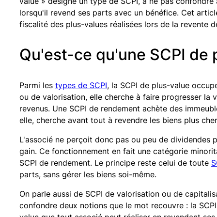
value » désigne un type de SCPI, à ne pas confondre a
lorsqu'il revend ses parts avec un bénéfice. Cet artic
fiscalité des plus-values réalisées lors de la revente d
Qu'est-ce qu'une SCPI de 
Parmi les
types de SCPI
, la SCPI de plus-value occup
ou de valorisation, elle cherche à faire progresser la 
revenus. Une SCPI de rendement achète des immeubles
elle, cherche avant tout à revendre les biens plus che
L'associé ne perçoit donc pas ou peu de dividendes pe
gain. Ce fonctionnement en fait une catégorie minorit
SCPI de rendement. Le principe reste celui de toute
S
parts, sans gérer les biens soi-même.
On parle aussi de SCPI de valorisation ou de capitalis
confondre deux notions que le mot recouvre : la SCPI 