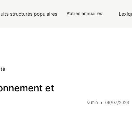
Autres annuaires
uits structurés populaires
Lexiq
ité
ionnement et
6
min
•
/
/
06
07
2026