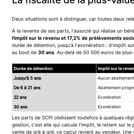
Deux situations sont à distinguer, car toutes deux re
À la revente de ses parts, l'associé qui réalise un bén
l'impôt sur le revenu et 17,2% de prélèvements soci
durée de détention, jusqu'à l'exonération : d'impôt s
au bout de
30 ans
. Au-delà de 50 000 euros de plus-v
Durée de détention
Impôt sur le reve
Jusqu'à 5 ans
Aucun abattement
De 6 à 21 ans
Abattement progre
22 ans
Exonération
30 ans
Exonération
Les parts de SCPI obéissent toutefois à quelques règl
gestion, c'est elle qui calcule l'impôt, le retient sur le
vente de gré à gré, ce calcul revient au vendeur. Une 