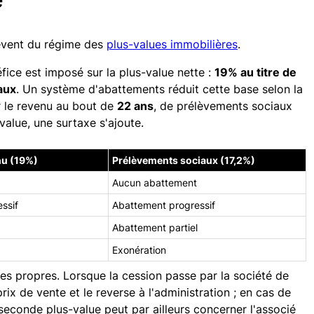
lèvent du régime des
plus-values immobilières
.
éfice est imposé sur la plus-value nette :
19% au titre de
aux
. Un système d'abattements réduit cette base selon la
ur le revenu au bout de
22 ans
, de prélèvements sociaux
alue, une surtaxe s'ajoute.
nu (19%)
Prélèvements sociaux (17,2%)
Aucun abattement
ssif
Abattement progressif
Abattement partiel
Exonération
es propres. Lorsque la cession passe par la société de
 prix de vente et le reverse à l'administration ; en cas de
seconde plus-value peut par ailleurs concerner l'associé