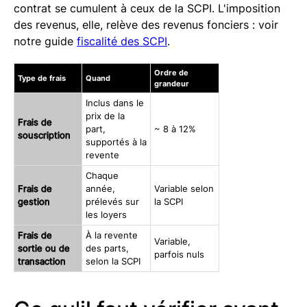
contrat se cumulent à ceux de la SCPI. L'imposition
des revenus, elle, relève des revenus fonciers : voir
notre guide
fiscalité des SCPI
.
Ordre de
Type de frais
Quand
grandeur
Inclus dans le
prix de la
Frais de
part,
~ 8 à 12%
souscription
supportés à la
revente
Chaque
Frais de
année,
Variable selon
gestion
prélevés sur
la SCPI
les loyers
Frais de
À la revente
Variable,
sortie ou de
des parts,
parfois nuls
transaction
selon la SCPI